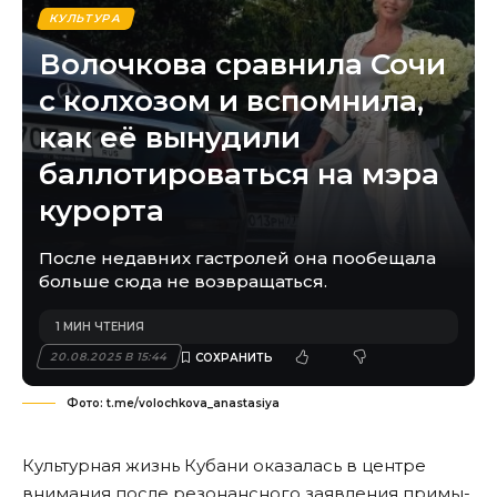
КУЛЬТУРА
Волочкова сравнила Сочи
с колхозом и вспомнила,
как её вынудили
баллотироваться на мэра
курорта
После недавних гастролей она пообещала
больше сюда не возвращаться.
1 МИН ЧТЕНИЯ
20.08.2025 В 15:44
Фото: t.me/volochkova_anastasiya
Культурная жизнь Кубани оказалась в центре
внимания после резонансного заявления примы-