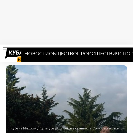
НОВОСТИ
ОБЩЕСТВО
ПРОИСШЕСТВИЯ
СПОР
Кубань Информ
/
Культура
/
Волочкова сравнила Сочи с колхозом и вспомнила, как её вынудили баллотироваться на мэра курорта