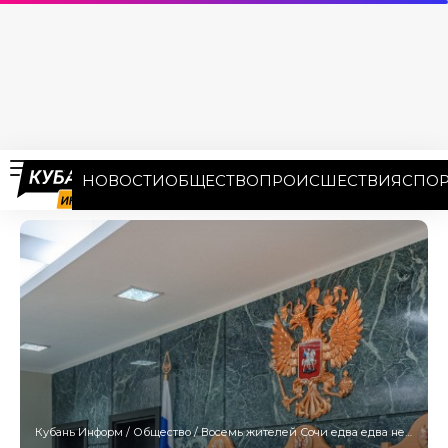
НОВОСТИ
ОБЩЕСТВО
ПРОИСШЕСТВИЯ
СПОР
Кубань Информ
/
Общество
/
Восемь жителей Сочи едва едва не лишились дома из-за микрозаймов