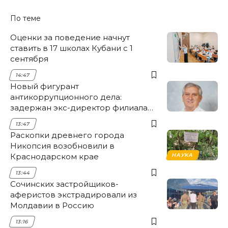
По теме
Оценки за поведение начнут
ставить в 17 школах Кубани с 1
сентября
14:47
Новый фигурант
антикоррупционного дела:
задержан экс-директор филиала
НЭСК Крымска
13:47
Раскопки древнего города
Никопсия возобновили в
Краснодарском крае
НАУКА
13:44
Сочинских застройщиков-
аферистов экстрадировали из
Молдавии в Россию
13:16