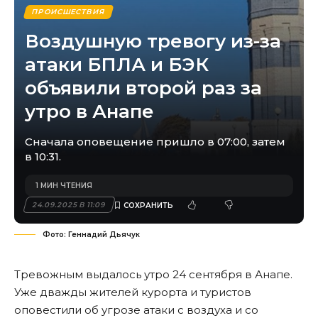
ПРОИСШЕСТВИЯ
Воздушную тревогу из-за
атаки БПЛА и БЭК
объявили второй раз за
утро в Анапе
Сначала оповещение пришло в 07:00, затем
в 10:31.
1 МИН ЧТЕНИЯ
24.09.2025 В 11:09
Фото: Геннадий Дьячук
Тревожным выдалось утро 24 сентября в Анапе.
Уже дважды жителей курорта и туристов
оповестили об угрозе атаки с воздуха и со