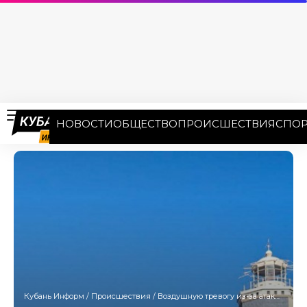
НОВОСТИ
ОБЩЕСТВО
ПРОИСШЕСТВИЯ
СПОР
Кубань Информ
/
Происшествия
/
Воздушную тревогу из-за атаки БПЛА и БЭК объявили второй раз за утро в Анапе