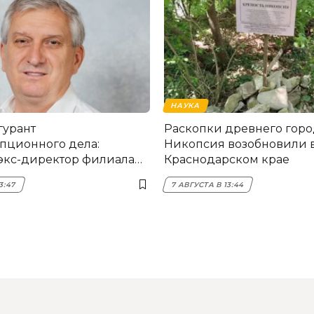
НАУКА
гурант
Раскопки древнего горо
пционного дела:
Никопсия возобновили 
экс-директор филиала
Краснодарском крае
мска
3:47
7 АВГУСТА В 13:44