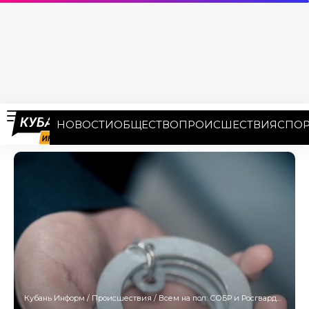
НОВОСТИ
ОБЩЕСТВО
ПРОИСШЕСТВИЯ
СПОР
Кубань Информ
/
Происшествия
/
Всем на пол: СОБР и Росгвардия накрыли подпольное казино в Анапе