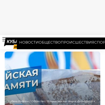
НОВОСТИ
ОБЩЕСТВО
ПРОИСШЕСТВИЯ
СПОР
Кубань Информ
/
Общество
/
Всероссийская акция «Блокадный хлеб» пройдет в Новороссийске 27 января