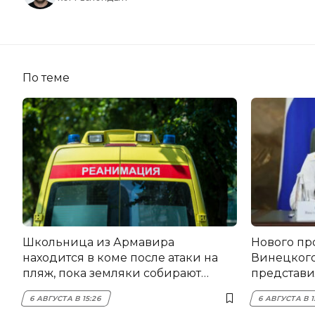
По теме
Школьница из Армавира
Нового пр
находится в коме после атаки на
Винецког
пляж, пока земляки собирают
представил
помощь
6 АВГУСТА В 15:26
6 АВГУСТА В 1