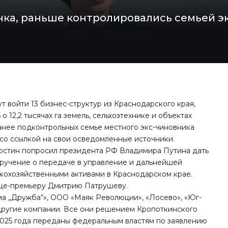
нка, раньше контролировались семьей эк
т войти 13 бизнес-структур из Краснодарского края,
о 12,2 тысячах га земель, сельхозтехнике и объектах
анее подконтрольных семье местного экс-чиновника
со ссылкой на свои осведомленные источники.
Костин попросил президента РФ Владимира Путина дать
оручение о передаче в управление и дальнейшей
скохозяйственными активами в Краснодарском крае.
ице-премьеру Дмитрию Патрушеву.
а „Дружба“», ООО «Маяк Революции», «Лосево», «Юг-
другие компании. Все они решением Кропоткинского
2025 года переданы федеральным властям по заявлению