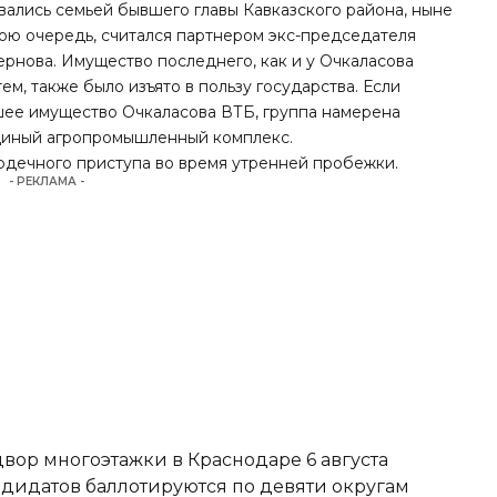
ались семьей бывшего главы Кавказского района, ныне
вою очередь, считался партнером экс-председателя
рнова. Имущество последнего, как и у Очкаласова
, также было изъято в пользу государства. Если
ее имущество Очкаласова ВТБ, группа намерена
единый агропромышленный комплекс.
ердечного приступа во
время утренней пробежки
.
- РЕКЛАМА -
вор многоэтажки в Краснодаре 6 августа
ндидатов баллотируются по девяти округам