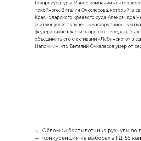
Генпрокуратуры. Ранее компании контролиров
покойного, Виталия Очкаласова, который, в с
Краснодарского краевого суда Александра Че
считающееся полученным коррупционным путем
федеральные власти разрешат передать бывш
объединить его с активами «Лабинского» в 
Напомним, что Виталий Очкаласов умер от с
Обломки беспилотника рухнули во д
Конкуренция на выборах в ГД: 55 ка