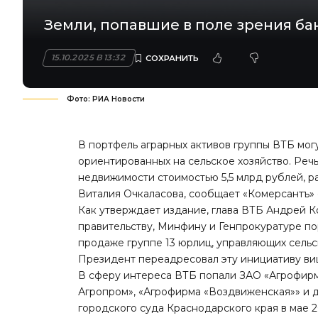
Земли, попавшие в поле зрения ба
15.10.2025 В 13:32
Фото: РИА Новости
В портфель аграрных активов группы ВТБ могу
ориентированных на сельское хозяйство. Речь 
недвижимости стоимостью 5,5 млрд рублей, р
Виталия Очкаласова,
сообщает «Комерсантъ»
Как утверждает издание, глава ВТБ Андрей 
правительству, Минфину и Генпрокуратуре п
продаже группе 13 юрлиц, управляющих сель
Президент переадресовал эту инициативу в
В сферу интереса ВТБ попали ЗАО «Агрофирм
Агропром», «Агрофирма «Воздвиженская»» и 
городского суда Краснодарского края в мае 