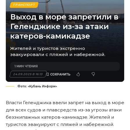
ТРАНСПОРТ
Выход в море запретили в
Геленджике из-за атаки
катеров-камикадзе
Жителей и туристов экстренно
эвакуировали с пляжей и набережной.
1 МИН ЧТЕНИЯ
24.09.2025 В 16:13
Фото: «Кубань Информ»
Власти Геленджика ввели запрет на выход в море
для всех судов и плавсредств из-за угрозы атаки
безэкипажных катеров-камикадзе. Жителей и
туристов эвакуируют с пляжей и набережной.