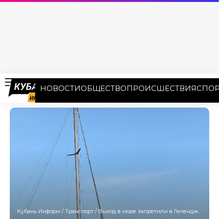
НОВОСТИ
ОБЩЕСТВО
ПРОИСШЕСТВИЯ
СПОР
Кубань Информ
/
Транспорт
/
Выход в море запретили в Геленджике из-за атаки катеров-камикадзе