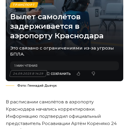
ТРАНСПОРТ
Вылет самолётов
задерживается в
аэропорту Краснодара
Это связано с ограничениями из-за угрозы
БПЛА.
1 МИН ЧТЕНИЯ
24.09.2025 В 14:29
Фото: Геннадий Дьячук
В расписании самолётов в аэропорту
Краснодара начались корректировки.
Информацию
подтвердил
официальный
представитель Росавиации Артём Кореняко 24