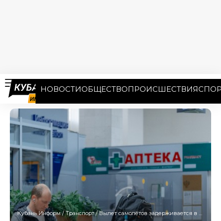
НОВОСТИ
ОБЩЕСТВО
ПРОИСШЕСТВИЯ
СПОР
Кубань Информ
/
Транспорт
/
Вылет самолётов задерживается в аэропорту Краснодара