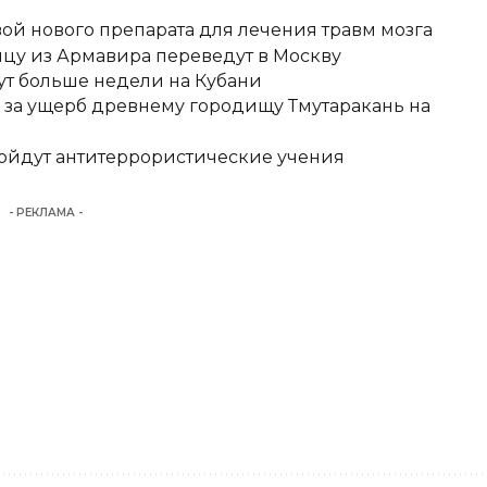
вой нового препарата для лечения травм мозга
цу из Армавира переведут в Москву
ут больше недели на Кубани
д за ущерб древнему городищу Тмутаракань на
ройдут антитеррористические учения
- РЕКЛАМА -