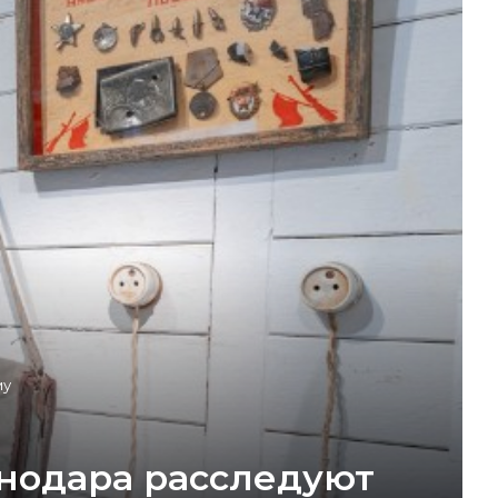
му
снодара расследуют