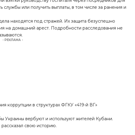
ли взятки руководству госпиталя через посредников для
 службы или получить выплаты, в том числе за ранения и
дела находятся под стражей. Их защита безуспешно
ия на домашний арест. Подробности расследования не
азываются.
- РЕКЛАМА -
ния коррупции в структурах ФГКУ «419-й ВГ»
жбы Украины вербуют и используют жителей Кубани.
рассказал свою историю.