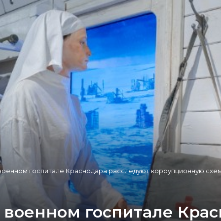
в военном госпитале Краснодара расследуют коррупционную схе
в военном госпитале Кра