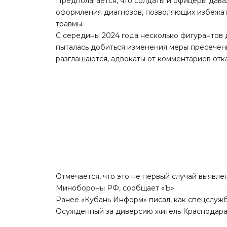
Предполагается, что солдаты и офицеры дава
оформления диагнозов, позволяющих избежать
травмы.
С середины 2024 года несколько фигурантов 
пыталась добиться изменения меры пресечен
разглашаются, адвокаты от комментариев отк
Отмечается, что это не первый случай выявле
Минобороны РФ, сообщает «
Ъ
».
Ранее «Кубань Информ»
писал
, как спецслу
Осужденный за диверсию житель Краснодара 