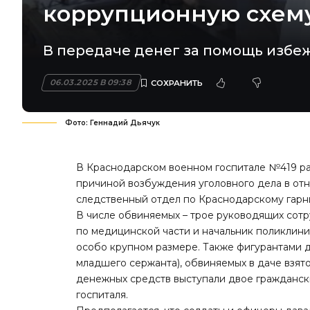
коррупционную схем
В передаче денег за помощь избеж
06.03.2025 В 09:38
Фото: Геннадий Дьячук
В Краснодарском военном госпитале №419 ра
причиной возбуждения уголовного дела в от
следственный отдел по Краснодарскому гарн
В числе обвиняемых – трое руководящих сотру
по медицинской части и начальник поликлини
особо крупном размере. Также фигурантами д
младшего сержанта), обвиняемых в даче взят
денежных средств выступали двое гражданск
госпиталя.