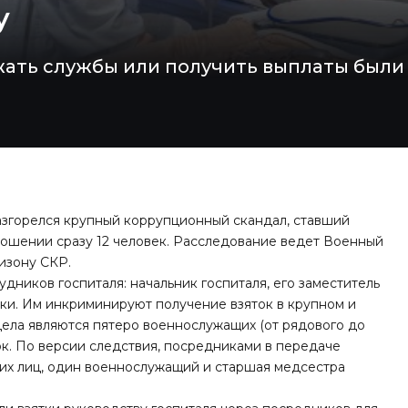
у
ать службы или получить выплаты были 
згорелся крупный коррупционный скандал, ставший
ношении сразу 12 человек. Расследование ведет Военный
изону СКР.
дников госпиталя: начальник госпиталя, его заместитель
ки. Им инкриминируют получение взяток в крупном и
ела являются пятеро военнослужащих (от рядового до
ок. По версии следствия, посредниками в передаче
их лиц, один военнослужащий и старшая медсестра