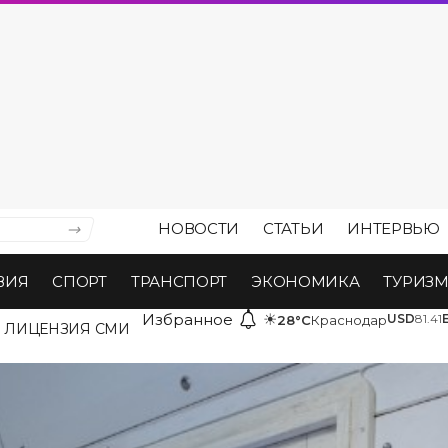
НОВОСТИ
СТАТЬИ
ИНТЕРВЬЮ
ВИЯ
СПОРТ
ТРАНСПОРТ
ЭКОНОМИКА
ТУРИЗ
Избранное
☀
USD
81.41
28°C
Краснодар
ЛИЦЕНЗИЯ СМИ