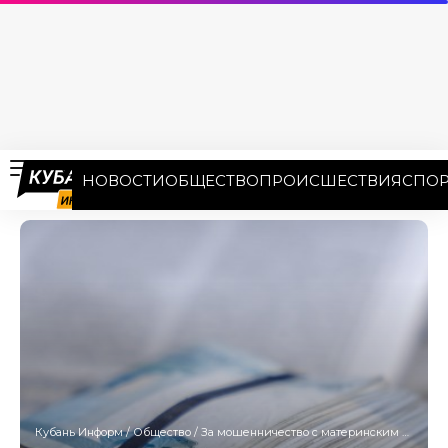
НОВОСТИ
ОБЩЕСТВО
ПРОИСШЕСТВИЯ
СПОР
Кубань Информ
/
Общество
/
За мошенничество с материнским капиталом 14 женщин осудили в Майкопе