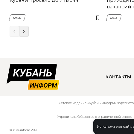
Кубани просело до 7 тысяч
приходитс
вакансий 
12:40
12:13
КОНТАКТЫ
Сетевое издание «Кубань Информ» зарегистр
Учредитель: Общество с ограниченной ответс
Используя этот сайт,
© kub-inform 2026