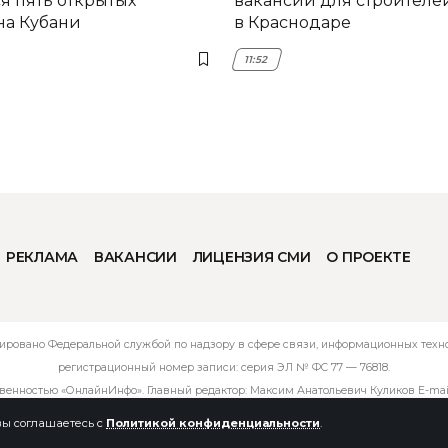
я пять открытых
вакансий для строителе
на Кубани
в Краснодаре
11:52
РЕКЛАМА
ВАКАНСИИ
ЛИЦЕНЗИЯ СМИ
О ПРОЕКТЕ
ировано Федеральной службой по надзору в сфере связи, информационных технол
регистрационный номер записи: серия ЭЛ № ФС 77 — 76818.
твенностью «ОнлайнИнфо». Главный редактор: Максим Анатольевич Куликов E-mai
 вы соглашаетесь с
Политикой конфиденциальности
.