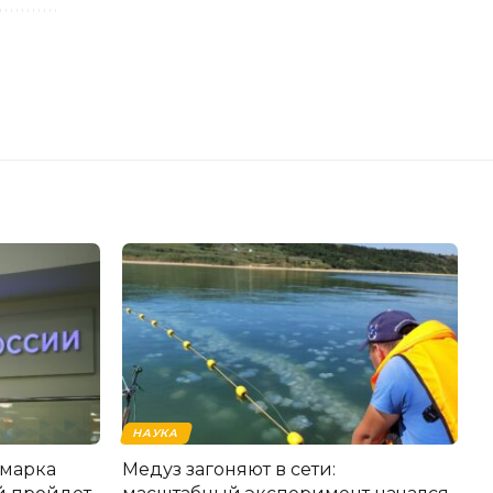
НАУКА
рмарка
Медуз загоняют в сети: