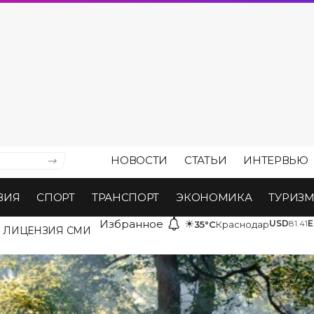
НОВОСТИ
СТАТЬИ
ИНТЕРВЬЮ
ВИЯ
СПОРТ
ТРАНСПОРТ
ЭКОНОМИКА
ТУРИЗ
Избранное
☀
USD
81.41
E
35°C
Краснодар
ЛИЦЕНЗИЯ СМИ