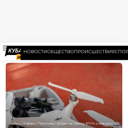
НОВОСТИ
ОБЩЕСТВО
ПРОИСШЕСТВИЯ
СПОР
Кубань Информ
/
Политика
/
Запрет на съёмку БПЛА и военных объектов ввели на Кубани