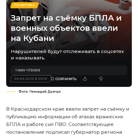
ПОЛИТИКА
Запрет на съёмку БПЛА и
военных объектов ввели
на Кубани
Нарушителей будут отслеживать в соцсетях
и наказывать.
1 МИН ЧТЕНИЯ
08.09.2025 В 09:10
Фото: Геннадий Дьячук
В Краснодарском крае ввели запрет на съёмку и
публикацию информации об атаках вражеских
БПЛА и работе сил ПВО. Соответствующее
постановление подписал губернатор региона