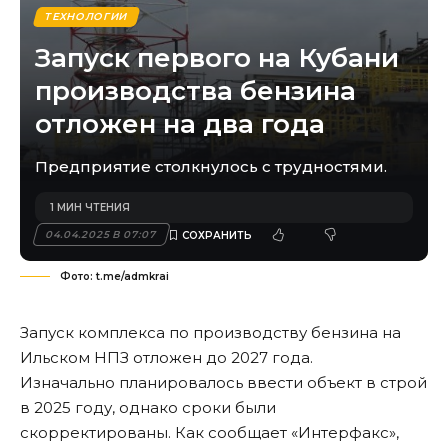
ТЕХНОЛОГИИ
Запуск первого на Кубани
производства бензина
отложен на два года
Предприятие столкнулось с трудностями.
1 МИН ЧТЕНИЯ
04.04.2025 В 07:07
Фото: t.me/admkrai
Запуск комплекса по производству бензина на
Ильском НПЗ отложен до 2027 года.
Изначально планировалось ввести объект в строй
в 2025 году, однако сроки были
скорректированы. Как сообщает «Интерфакс»,