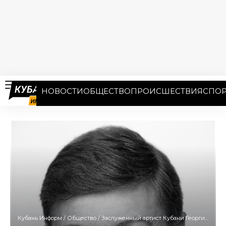
НОВОСТИ
ОБЩЕСТВО
ПРОИСШЕСТВИЯ
СПОР
Кубань Информ
/
Общество
/
Заслуженный артист Кубани Георгий Хадышьян скончался на 66-м году жизни