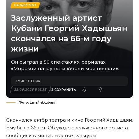
ОБЩЕСТВО
Заслуженный артист
Кубани Георгий Хадышьян
скончался на 66-м году
жизни
Он сыграл в 50 спектаклях, сериалах
«Морской патруль» и «Утоли моя печали».
1 МИН ЧТЕНИЯ
22.09.2025 В 16:35
Фото: t.me/mkkubani
Скончался актёр театра и кино Георгий Хадышьян.
Ему было 66 лет. Об уходе заслуженного артиста
сообщили в министерстве культуры