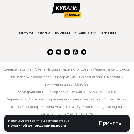
КОНТАКТЫ
РЕКЛАМА
ВАКАНСИИ
ЛИЦЕНЗИЯ СМИ
О ПРОЕКТЕ
Сетевое издание «Кубань Информ» зарегистрировано Федеральной службой
по надзору в сфере связи, информационных технологий и массовых
коммуникаций 24.09.2019 г.
регистрационный номер записи: серия ЭЛ № ФС 77 — 76818.
Учредитель: Общество с ограниченной ответственностью «ОнлайнИнфо».
Главный редактор: Максим Анатольевич Куликов E-mail:
glavred@kub-
inform.ru
. Тел.:
+ 7 (928) 413 78 06
.
Используя этот сайт, вы соглашаетесь с
Принять
Политикой конфиденциальности
.
© kub-inform 2026