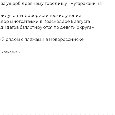
д за ущерб древнему городищу Тмутаракань на
ройдут антитеррористические учения
вор многоэтажки в Краснодаре 6 августа
ндидатов баллотируются по девяти округам
тий рядом с пляжами в Новороссийске
- РЕКЛАМА -