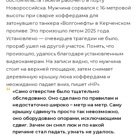
обстоятельств гибели рабочего в порту
Новороссийска. Мужчина сорвался с 16-метровой
высоты при сварке коффердама для
затонувшего танкера «Волгонефть» в Керченском
проливе. Это произошло летом 2025 года.
Установлено — очевидцев трагедии не было,
прораб ушел на другой участок. Понять, что
произошло, удалось благодаря установленным
видеокамерам. На записи видно, что мужчина
стоит на верхней площадке, затем снимает
деревянную крышку люка коффердама и
неожиданно падает вниз,
пишет
«НР».
«Само отверстие было тщательно
обследовано. Оно сделано по правилам и
недостаточно широко – метр на метр. Саму
крышку сдвинуть просто так невозможно,
оно оборудовано опорами, исключающими
сдвиг. Зачем он снял люк и по какой
причине стал падать, узнать не удалось.