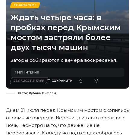
ТРАНСПОРТ
Ждать четыре часа: в
пробках перед Крымским
мостом застряли более
двух тысяч машин
Заторы собираются с вечера воскресенья.
1 МИН ЧТЕНИЯ
21.07.2025 В 13:58
Фото: Кубань Информ
Днем 21 июля перед Крымским мостом скопились
огромные очереди. Вереница из авто росла всю
ночь, несмотря на то, что движение не
перекрывали. К обеду на подъездах собралось