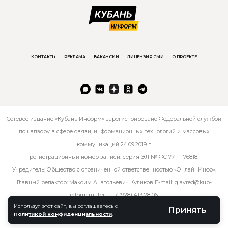
КОНТАКТЫ
РЕКЛАМА
ВАКАНСИИ
ЛИЦЕНЗИЯ СМИ
О ПРОЕКТЕ
Сетевое издание «Кубань Информ» зарегистрировано Федеральной службой
по надзору в сфере связи, информационных технологий и массовых
коммуникаций 24.09.2019 г.
регистрационный номер записи: серия ЭЛ № ФС 77 — 76818.
Учредитель: Общество с ограниченной ответственностью «ОнлайнИнфо».
Главный редактор: Максим Анатольевич Куликов E-mail:
glavred@kub-
inform.ru
. Тел.:
+ 7 (928) 413 78 06
.
Используя этот сайт, вы соглашаетесь с
Принять
Политикой конфиденциальности
.
© kub-inform 2026