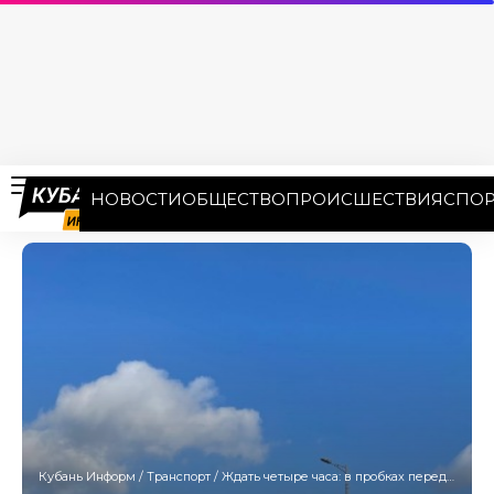
НОВОСТИ
ОБЩЕСТВО
ПРОИСШЕСТВИЯ
СПОР
Кубань Информ
/
Транспорт
/
Ждать четыре часа: в пробках перед Крымским мостом застряли более двух тысяч машин