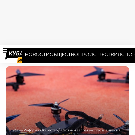
НОВОСТИ
ОБЩЕСТВО
ПРОИСШЕСТВИЯ
СПОР
Кубань Информ
/
Общество
/
Жёсткий запрет на фото и видеоинформацию об атаках дронов готовят на Кубани