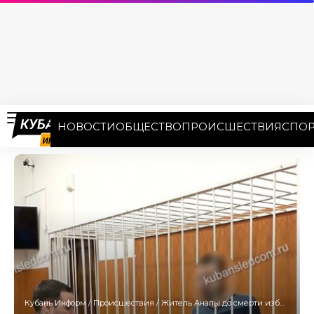
НОВОСТИ
ОБЩЕСТВО
ПРОИСШЕСТВИЯ
СПОР
Кубань Информ
/
Происшествия
/
Житель Анапы до смерти избил жену после застолья 8 Марта и ушел спать