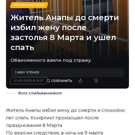
ПРОИСШЕСТВИЯ
Житель Анапы до смерти
избил жену после
застолья 8 Марта и ушел
спать
Обвиняемого взяли под стражу.
1 МИН ЧТЕНИЯ
13.03.2025 В 11:27
Фото: t.me/kubansledcom
Житель Анапы избил жену до смерти и спокойно
лег спать. Конфликт произошел после
празднования 8 Марта.
По версии следствия, в ночь на 9 марта