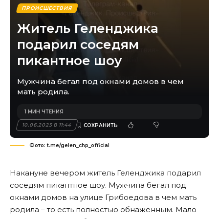
ПРОИСШЕСТВИЯ
Житель Геленджика
подарил соседям
пикантное шоу
Мужчина бегал под окнами домов в чем
мать родила.
1 МИН ЧТЕНИЯ
10.06.2025 В 11:44
Фото: t.me/gelen_chp_official
Накануне вечером житель Геленджика подарил
соседям пикантное шоу. Мужчина бегал под
окнами домов на улице Грибоедова в чем мать
родила – то есть полностью обнаженным. Мало