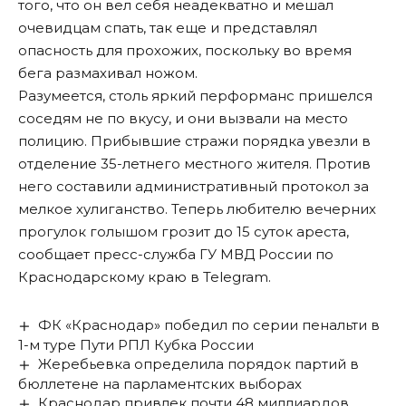
того, что он вел себя неадекватно и мешал
очевидцам спать, так еще и представлял
опасность для прохожих, поскольку во время
бега размахивал ножом.
Разумеется, столь яркий перформанс пришелся
соседям не по вкусу, и они вызвали на место
полицию. Прибывшие стражи порядка увезли в
отделение 35-летнего местного жителя. Против
него составили административный протокол за
мелкое хулиганство. Теперь любителю вечерних
прогулок голышом грозит до 15 суток ареста,
сообщает пресс-служба ГУ МВД России по
Краснодарскому краю в Telegram.
ФК «Краснодар» победил по серии пенальти в
1-м туре Пути РПЛ Кубка России
Жеребьевка определила порядок партий в
бюллетене на парламентских выборах
Краснодар привлек почти 48 миллиардов