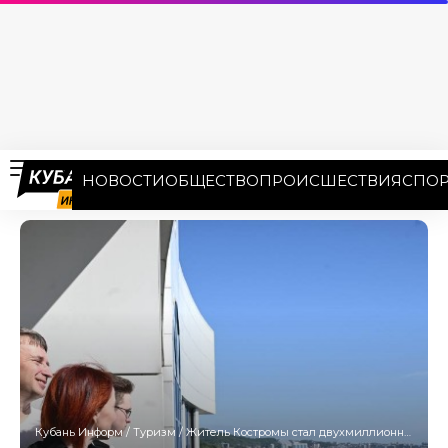
НОВОСТИ
ОБЩЕСТВО
ПРОИСШЕСТВИЯ
СПОР
Кубань Информ
/
Туризм
/
Житель Костромы стал двухмиллионным туристом Сочи