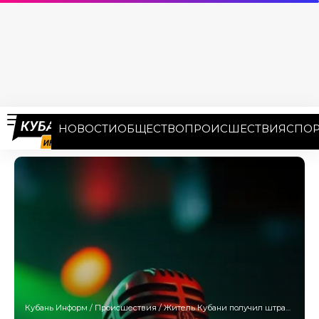
НОВОСТИ
ОБЩЕСТВО
ПРОИСШЕСТВИЯ
СПОР
Кубань Информ
/
Происшествия
/
Житель Кубани получил штраф за то, что пел националистические украинские песни