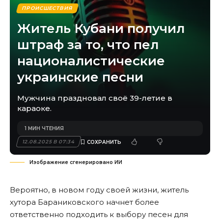
ПРОИСШЕСТВИЯ
Житель Кубани получил
штраф за то, что пел
националистические
украинские песни
Мужчина праздновал своё 39-летие в
караоке.
1 МИН ЧТЕНИЯ
12.08.2025 В 07:34
Изображение сгенерировано ИИ
Вероятно, в новом году своей жизни, житель
хутора Бараниковского начнет более
ответственно подходить к выбору песен для