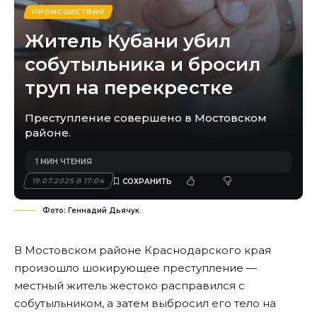
ПРОИСШЕСТВИЯ
Житель Кубани убил
собутыльника и бросил
труп на перекрестке
Преступление совершено в Мостовском
районе.
1 МИН ЧТЕНИЯ
19.07.2025 В 17:04
Фото: Геннадий Дьячук
В Мостовском районе Краснодарского края
произошло шокирующее преступление —
местный житель жестоко расправился с
собутыльником, а затем выбросил его тело на