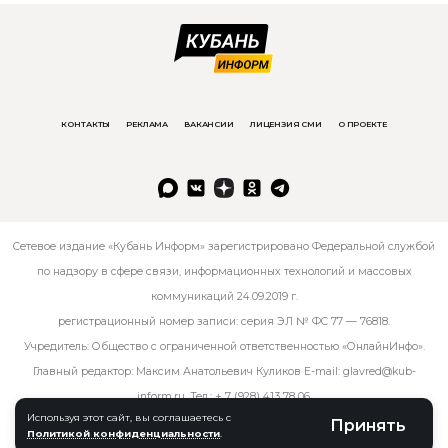
КОНТАКТЫ
РЕКЛАМА
ВАКАНСИИ
ЛИЦЕНЗИЯ СМИ
О ПРОЕКТЕ
Сетевое издание «Кубань Информ» зарегистрировано Федеральной службой
по надзору в сфере связи, информационных технологий и массовых
коммуникаций 24.09.2019 г.
регистрационный номер записи: серия ЭЛ № ФС 77 — 76818.
Учредитель: Общество с ограниченной ответственностью «ОнлайнИнфо».
Главный редактор: Максим Анатольевич Куликов E-mail:
glavred@kub-
inform.ru
. Тел.:
+ 7 (928) 413 78 06
.
Используя этот сайт, вы соглашаетесь с
Принять
Политикой конфиденциальности
.
© kub-inform 2026