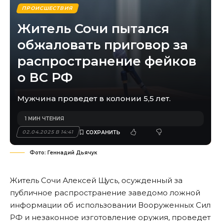
ПРОИСШЕСТВИЯ
Житель Сочи пытался
обжаловать приговор за
распространение фейков
о ВС РФ
Мужчина проведет в колонии 5,5 лет.
1 МИН ЧТЕНИЯ
02.04.2025 В 14:41
Фото: Геннадий Дьячук
Житель Сочи Алексей Щусь, осужденный за
публичное распространение заведомо ложной
информации об использовании Вооруженных Сил
РФ и незаконное изготовление оружия, проведет