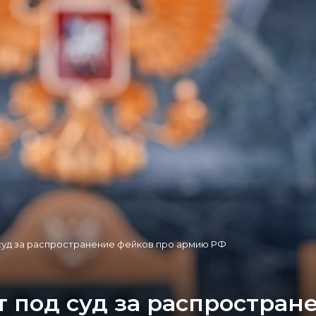
 суд за распространение фейков про армию РФ
 под суд за распростран