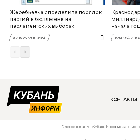
Жеребьевка определила порядок
Краснодар
партий в бюллетене на
миллиардо
парламентских выборах
начала го
5 АВГУСТА В 19:02
5 АВГУСТА В 1
КОНТАКТЫ
Сетевое издание «Кубань Информ» зарегистр