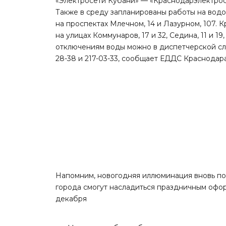
«Электросети Кубани» — «Краснодарэлектросе
Также в среду запланированы работы на водов
на проспектах Млечном, 14 и Лазурном, 107. К
на улицах Коммунаров, 17 и 32, Седина, 11 и 1
отключениям воды можно в диспетчерской с
28-38 и 217-03-33,
сообщает
ЕДДС Краснодара
Напомним, новогодняя иллюминация вновь
по
города смогут насладиться праздничным офо
декабря