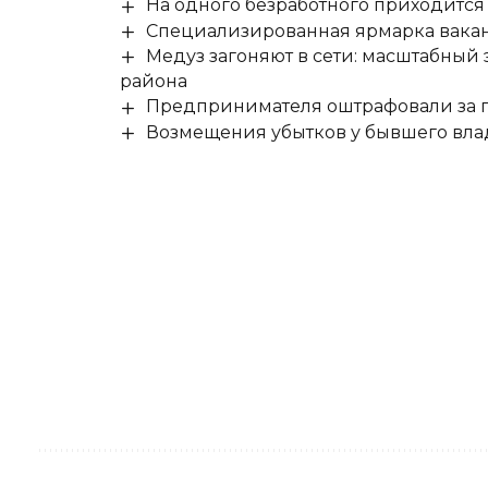
На одного безработного приходится
Специализированная ярмарка вакан
Медуз загоняют в сети: масштабный
района
Предпринимателя оштрафовали за п
Возмещения убытков у бывшего влад