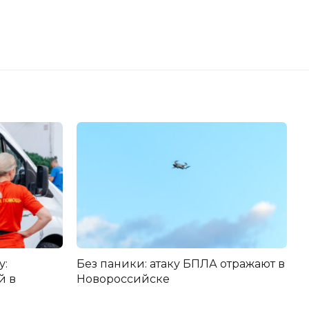
у:
Без паники: атаку БПЛА отражают в
й в
Новороссийске