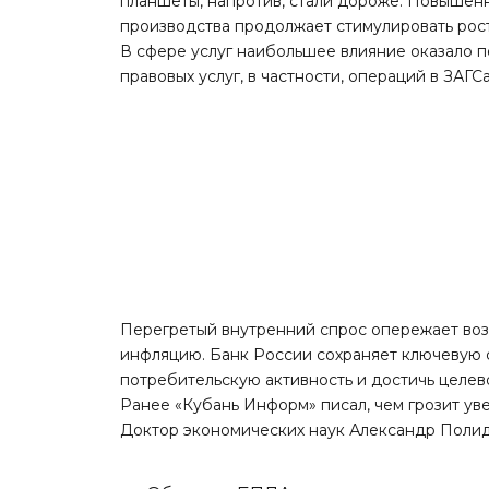
планшеты, напротив, стали дороже. Повышен
производства продолжает стимулировать рост
В сфере услуг наибольшее влияние оказало 
правовых услуг, в частности, операций в ЗАГС
Перегретый внутренний спрос опережает во
инфляцию. Банк России сохраняет ключевую с
потребительскую активность и достичь целево
Ранее «Кубань Информ»
писал
, чем грозит у
Доктор экономических наук Александр Полиди