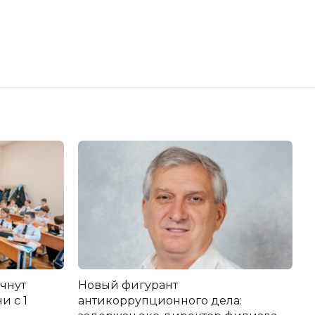
чнут
Новый фигурант
и с 1
антикоррупционного дела: