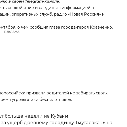
ко в своём Telegram-канале.
ять спокойствие и следить за информацией в
ации, оперативных служб, радио «Новая Россия» и
ентября, о чём сообщил глава города-героя Кравченко.
- РЕКЛАМА -
овороссийска призвали родителей не забирать своих
время угрозы атаки беспилотников.
ут больше недели на Кубани
д за ущерб древнему городищу Тмутаракань на