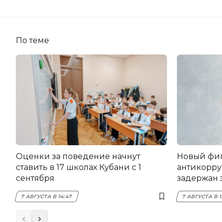
По теме
Оценки за поведение начнут
Новый фи
ставить в 17 школах Кубани с 1
антикорру
сентября
задержан 
НЭСК Кры
7 АВГУСТА В 14:47
7 АВГУСТА В 1