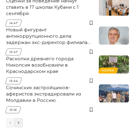
Оценки за поведение начнут
ставить в 17 школах Кубани с 1
сентября
14:47
Новый фигурант
антикоррупционного дела:
задержан экс-директор филиала
НЭСК Крымска
13:47
Раскопки древнего города
Никопсия возобновили в
Краснодарском крае
НАУКА
13:44
Сочинских застройщиков-
аферистов экстрадировали из
Молдавии в Россию
13:16