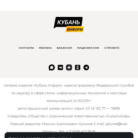
КОНТАКТЫ
РЕКЛАМА
ВАКАНСИИ
ЛИЦЕНЗИЯ СМИ
О ПРОЕКТЕ
Сетевое издание «Кубань Информ» зарегистрировано Федеральной службой
по надзору в сфере связи, информационных технологий и массовых
коммуникаций 24.09.2019 г.
регистрационный номер записи: серия ЭЛ № ФС 77 — 76818.
Учредитель: Общество с ограниченной ответственностью «ОнлайнИнфо».
Главный редактор: Максим Анатольевич Куликов E-mail:
glavred@kub-
inform.ru
. Тел.:
+ 7 (928) 413 78 06
.