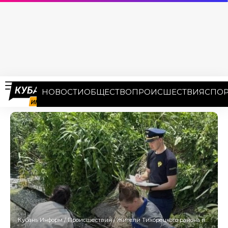
НОВОСТИ
ОБЩЕСТВО
ПРОИСШЕСТВИЯ
СПОР
Кубань Информ
/
Происшествия
/
Жители Тихорецкого района пожаловались на грязь в реке Челбас