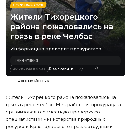
ПРОИСШЕСТВИЯ
Жители Тихорецкого
района пожаловались на
грязь в реке Челбас
Информацию проверит прокуратура.
1 МИН ЧТЕНИЯ
20.06.2025 В 07:36
Фото: t.me/proc_23
Жители Тихорецкого района пожаловались на
грязь в реке Челбас. Межрайонная прокуратура
организовала совместную проверку со
специалистами министерства природных
ресурсов Краснодарского края. Сотрудники