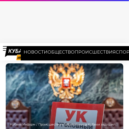
НОВОСТИ
ОБЩЕСТВО
ПРОИСШЕСТВИЯ
СПОР
Кубань Информ
/
Происшествия
/
Жительница Кубани задушила соседку поясом от халата и ограбила