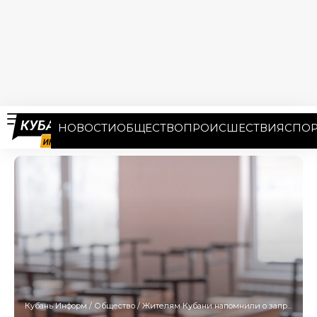
НОВОСТИ
ОБЩЕСТВО
ПРОИСШЕСТВИЯ
СПОР
Кубань Информ
/
Общество
/
Жителям Кубани напомнили о запрете поборов на шторы, ремонт классов или охрану