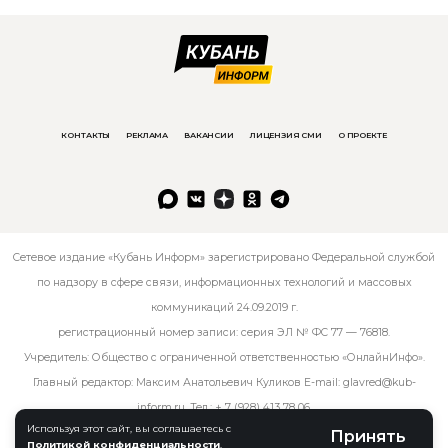
КОНТАКТЫ
РЕКЛАМА
ВАКАНСИИ
ЛИЦЕНЗИЯ СМИ
О ПРОЕКТЕ
Сетевое издание «Кубань Информ» зарегистрировано Федеральной службой
по надзору в сфере связи, информационных технологий и массовых
коммуникаций 24.09.2019 г.
регистрационный номер записи: серия ЭЛ № ФС 77 — 76818.
Учредитель: Общество с ограниченной ответственностью «ОнлайнИнфо».
Главный редактор: Максим Анатольевич Куликов E-mail:
glavred@kub-
inform.ru
. Тел.:
+ 7 (928) 413 78 06
.
Используя этот сайт, вы соглашаетесь с
Принять
Политикой конфиденциальности
.