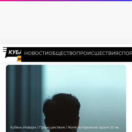
НОВОСТИ
ОБЩЕСТВО
ПРОИСШЕСТВИЯ
СПОР
Кубань Информ
/
Происшествия
/
Жителю Крымска грозит 20 лет «строгача». Он разжигал ненависть и оправдывал террор