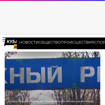
НОВОСТИ
ОБЩЕСТВО
ПРОИСШЕСТВИЯ
СПОР
Кубань Информ
/
Культура
/
Знаменитый книжный рынок в Краснодаре может пойти под снос