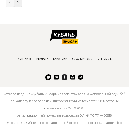
КОНТАКТЫ
РЕКЛАМА
ВАКАНСИИ
ЛИЦЕНЗИЯ СМИ
О ПРОЕКТЕ
Сетевое издание «Кубань Информ» зарегистрировано Федеральной службой
по надзору в сфере связи, информационных технологий и массовых
коммуникаций 24.09.2019 г.
регистрационный номер записи: серия ЭЛ № ФС 77 — 76818.
Учредитель: Общество с ограниченной ответственностью «ОнлайнИнфо».