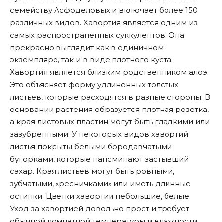
семейству Асфоделовых и включает более 150
различных видов. Хавортия является одним из
самых распространенных суккулентов. Она
прекрасно выглядит как в единичном
экземпляре, так и в виде плотного куста.
Хавортия является близким родственником алоэ.
Это объясняет форму удлиненных толстых
листьев, которые расходятся в разные стороны. В
основании растения образуется плотная розетка,
а края листовых пластин могут быть гладкими или
зазубренными. У некоторых видов хавортий
листья покрыты белыми бородавчатыми
бугорками, которые напоминают застывший
сахар. Края листьев могут быть ровными,
зубчатыми, «ресничками» или иметь длинные
остинки. Цветки хавортии небольшие, белые.
Уход за хавортией довольно прост и требует
обычной комнатной температуры и влажности.