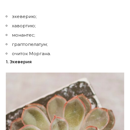
эхеверию;
хавортию;
монантес;
граптопелатум;
очиток Моргана.
1. Эхеверия