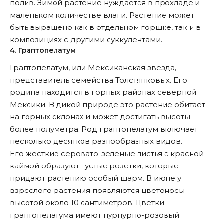
полив. Зимой растение нуждается в прохладе и
маленьком количестве влаги. Растение может
быть выращено как в отдельном горшке, так и в
композициях с другими суккулентами.
4. Граптопелатум
Граптопелатум, или Мексиканская звезда, —
представитель семейства Толстянковых. Его
родина находится в горных районах северной
Мексики. В дикой природе это растение обитает
на горных склонах и может достигать высоты
более полуметра. Род граптопелатум включает
несколько десятков разнообразных видов.
Его жесткие серовато-зеленые листья с красной
каймой образуют густые розетки, которые
придают растению особый шарм. В июне у
взрослого растения появляются цветоносы
высотой около 10 сантиметров. Цветки
граптопелатума имеют пурпурно-розовый