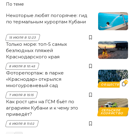
По теме
Некоторые любят погорячее: гид
по термальным курортам Кубани
15 ИЮЛЯ В 12:23
Только море: топ-5 самых
безлюдных пляжей
Краснодарского края
8 ИЮЛЯ В 10:45
Фоторепортаж: в парке
«Краснодар» открылся
14
многоуровневый сад
ОБЩЕСТВО
7 ИЮЛЯ В 15:15
Как рост цен на ГСМ бьёт по
аграриям Кубани и к чему это
СЕЛЬСКОЕ
приведёт?
ХОЗЯЙСТВО
6 ИЮЛЯ В 11:02