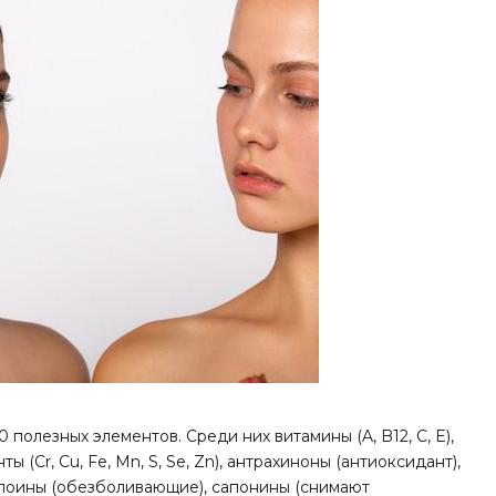
полезных элементов. Среди них витамины (A, B12, C, E),
ы (Cr, Cu, Fe, Mn, S, Se, Zn), антрахиноны (антиоксидант),
алоины (обезболивающие), сапонины (снимают