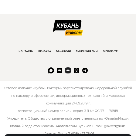
КОНТАКТЫ
РЕКЛАМА
ВАКАНСИИ
ЛИЦЕНЗИЯ СМИ
О ПРОЕКТЕ
Сетевое издание «Кубань Информ» зарегистрировано Федеральной службой
по надзору в сфере связи, информационных технологий и массовых
коммуникаций 24.09.2019 г.
регистрационный номер записи: серия ЭЛ № ФС 77 — 76818.
Учредитель: Общество с ограниченной ответственностью «ОнлайнИнфо».
Главный редактор: Максим Анатольевич Куликов E-mail:
glavred@kub-
inform.ru
. Тел.:
+ 7 (928) 413 78 06
.