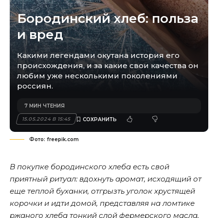
Бородинский хлеб: польза
и вред
Какими легендами окутана история его
происхождения, и за какие свои качества он
любим уже несколькими поколениями
россиян.
7 МИН ЧТЕНИЯ
15.05.2024 В 15:45
Фото: freepik.com
В покупке бородинского хлеба есть свой
приятный ритуал: вдохнуть аромат, исходящий от
еще теплой буханки, отгрызть уголок хрустящей
корочки и идти домой, представляя на ломтике
ржаного хлеба тонкий слой фермерского масла,