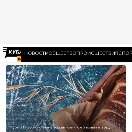
НОВОСТИ
ОБЩЕСТВО
ПРОИСШЕСТВИЯ
СПОР
Кубань Информ
/
Статьи
/
Бородинский хлеб: польза и вред