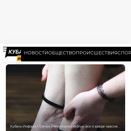
НОВОСТИ
ОБЩЕСТВО
ПРОИСШЕСТВИЯ
СПОР
Кубань Информ
/
Статьи
/
Чем опасен каблук: все о вреде красивой обуви