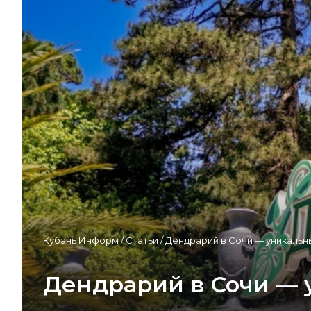
Кубань Информ
/
Статьи
/
Дендрарий в Сочи — уникальн
Дендрарий в Сочи — 