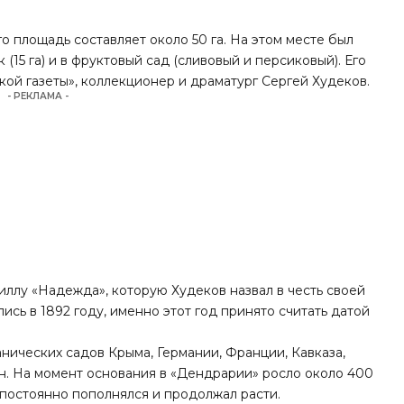
го площадь составляет около 50 га. На этом месте был
(15 га) и в фруктовый сад (сливовый и персиковый). Его
кой газеты», коллекционер и драматург Сергей Худеков.
- РЕКЛАМА -
иллу «Надежда», которую Худеков назвал в честь своей
ись в 1892 году, именно этот год принято считать датой
нических садов Крыма, Германии, Франции, Кавказа,
н. На момент основания в «Дендрарии» росло около 400
 постоянно пополнялся и продолжал расти.