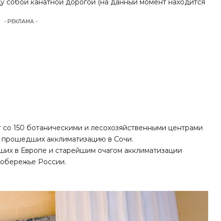
 собой канатной дорогой (на данный момент находится
- РЕКЛАМА -
 со 150 ботаническими и лесохозяйственными центрами
, прошедших акклиматизацию в Сочи.
ших в Европе и старейшим очагом акклиматизации
побережье России.