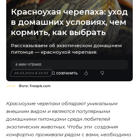
Красноухая черепаха: уход
в домашних условиях, чем
кормить, как выбрать
Рассказываем об экзотическом домашнем
питомце — красноухой черепахе.
6 МИН ЧТЕНИЯ
26.03.2024 В 23:30
Фото: Freepik.com
Красноухие черепахи обладают уникальным
внешним видом и являются популярными
домашними питомцами среди любителей
экзотических животных. Чтобы эти создания
комфортно проживали рядом с вами, необходимо