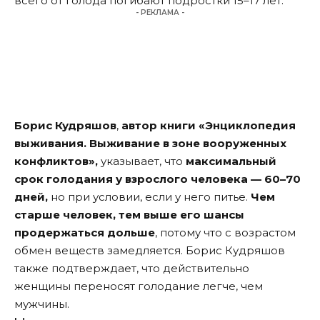
всего от голода погибают подростки 15–17 лет.
- РЕКЛАМА -
Борис Кудряшов
,
автор книги «Энциклопедия
выживания. Выживание в зоне вооруженных
конфликтов»,
указывает, что
максимальный
срок голодания у взрослого человека — 60–70
дней,
но при условии, если у него питье.
Чем
старше человек, тем выше его шансы
продержаться дольше
, потому что с возрастом
обмен веществ замедляется. Борис Кудряшов
также подтверждает, что действительно
женщины переносят голодание легче, чем
мужчины.