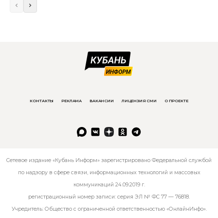
КОНТАКТЫ
РЕКЛАМА
ВАКАНСИИ
ЛИЦЕНЗИЯ СМИ
О ПРОЕКТЕ
Сетевое издание «Кубань Информ» зарегистрировано Федеральной службой
по надзору в сфере связи, информационных технологий и массовых
коммуникаций 24.09.2019 г.
регистрационный номер записи: серия ЭЛ № ФС 77 — 76818.
Учредитель: Общество с ограниченной ответственностью «ОнлайнИнфо».