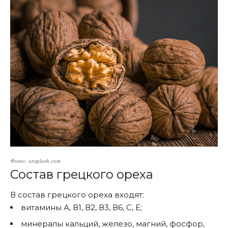
Фото: unsplash.com
Состав грецкого ореха
В состав грецкого ореха входят:
витамины А, В1, В2, В3, В6, С, Е;
минералы кальций, железо, магний, фосфор,