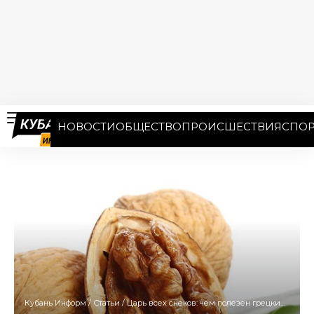
НОВОСТИ
ОБЩЕСТВО
ПРОИСШЕСТВИЯ
СПОР
Кубань Информ
/
Статьи
/
Царь всех снеков: чем полезен грецкий орех