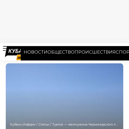
НОВОСТИ
ОБЩЕСТВО
ПРОИСШЕСТВИЯ
СПОР
Кубань Информ
/
Статьи
/
Туапсе — жемчужина Черноморского побережья