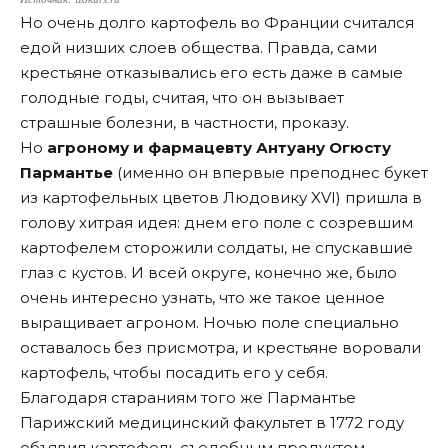
Но очень долго картофель во Франции считался
едой низших слоев общества. Правда, сами
крестьяне отказывались его есть даже в самые
голодные годы, считая, что он вызывает
страшные болезни, в частности, проказу.
Но
агроному и фармацевту Антуану Огюсту
Пармантье
(именно он впервые преподнес букет
из картофельных цветов Людовику XVI) пришла в
голову хитрая идея: днем его поле с созревшим
картофелем сторожили солдаты, не спускавшие
глаз с кустов. И всей округе, конечно же, было
очень интересно узнать, что же такое ценное
выращивает агроном. Ночью поле специально
оставалось без присмотра, и крестьяне воровали
картофель, чтобы посадить его у себя.
Благодаря стараниям того же Пармантье
Парижский медицинский факультет в 1772 году
объявил картофель съедобным продуктом.