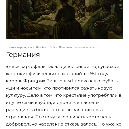
«
Едоки картофеля»
. Ван Гог. 1885 г. Источник: arts-dnevnik.ru
Германия
Здесь картофель насаждался силой под угрозой
жестоких физических наказаний: в 1651 году
король Фридрих Вильгельм I приказал отрубать
уши и носы тем, кто противился сажать новую
культуру. Дело в том, что крестьяне употребляли в
еду не сами клубни, а ядовитые паслены,
растущие на ботве, что вызывало тяжелые
отравления. Поэтому выращивать картофель
добровольно население отказывалось. Но уже ко