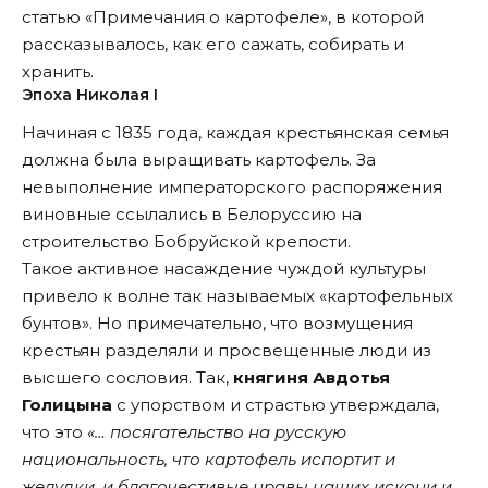
статью «Примечания о картофеле», в которой
рассказывалось, как его сажать, собирать и
хранить.
Эпоха Николая I
Начиная с 1835 года, каждая крестьянская семья
должна была выращивать картофель. За
невыполнение императорского распоряжения
виновные ссылались в Белоруссию на
строительство Бобруйской крепости.
Такое активное насаждение чуждой культуры
привело к волне так называемых «картофельных
бунтов». Но примечательно, что возмущения
крестьян разделяли и просвещенные люди из
высшего сословия. Так,
княгиня Авдотья
Голицына
с упорством и страстью утверждала,
что это
«… посягательство на русскую
национальность, что картофель испортит и
желудки, и благочестивые нравы наших искони и