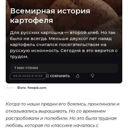
Всемирная история
картофеля
Для русских картошка — второй хлеб. Но так
было не всегда. Меньше двухсот лет назад
картофель считался посягательством на
русскую исконность. Сегодня в это верится с
трудом.
7 МИН ЧТЕНИЯ
06.12.2023 В 13:30
Фото: freepik.com
Когда-то наши предки его боялись, проклинали и
отказывались выращивать. Но со временем
распробовали и полюбили. Но это была трудная
любовь, которая по классике началась с