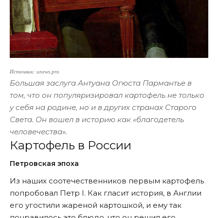
Источник: unews.pro
Большая заслуга Антуана Огюста Пармантье в
том, что он популяризировал картофель не только
у себя на родине, но и в других странах Старого
Света. Он вошел в историю как «благодетель
человечества».
Картофель в России
Петровская эпоха
Из наших соотечественников первым картофель
попробовал Петр I. Как гласит история, в Англии
его угостили жареной картошкой, и ему так
понравилось это блюдо, что он решил его