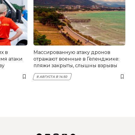
х в
Массированную атаку дронов
мя атаки
отражают военные в Геленджике:
ву
пляжи закрыты, слышны взрывы
8 АВГУСТА В 14:50