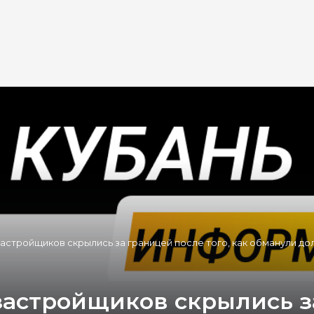
астройщиков скрылись за границей после того, как обманули до
застройщиков скрылись з