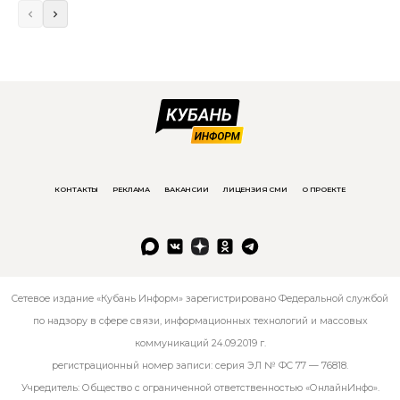
КОНТАКТЫ
РЕКЛАМА
ВАКАНСИИ
ЛИЦЕНЗИЯ СМИ
О ПРОЕКТЕ
Сетевое издание «Кубань Информ» зарегистрировано Федеральной службой
по надзору в сфере связи, информационных технологий и массовых
коммуникаций 24.09.2019 г.
регистрационный номер записи: серия ЭЛ № ФС 77 — 76818.
Учредитель: Общество с ограниченной ответственностью «ОнлайнИнфо».