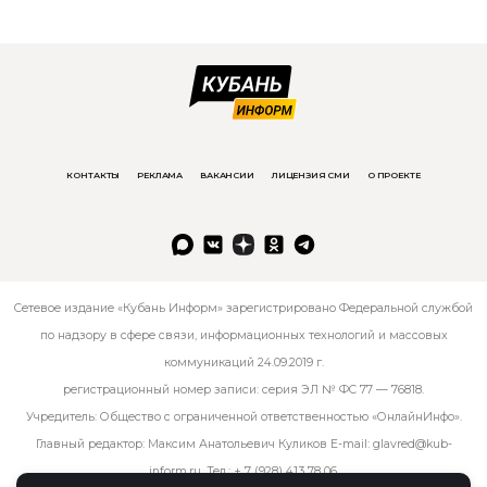
КОНТАКТЫ
РЕКЛАМА
ВАКАНСИИ
ЛИЦЕНЗИЯ СМИ
О ПРОЕКТЕ
Сетевое издание «Кубань Информ» зарегистрировано Федеральной службой
по надзору в сфере связи, информационных технологий и массовых
коммуникаций 24.09.2019 г.
регистрационный номер записи: серия ЭЛ № ФС 77 — 76818.
Учредитель: Общество с ограниченной ответственностью «ОнлайнИнфо».
Главный редактор: Максим Анатольевич Куликов E-mail:
glavred@kub-
inform.ru
. Тел.:
+ 7 (928) 413 78 06
.